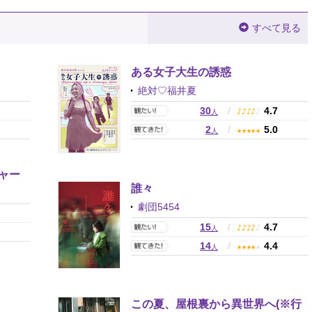
すべて見る
ある女子大生の誘惑
絶対♡福井夏
0
30
/
4.7
♪
♪
♪
♪
♪
人
9
2
/
5.0
★
★
★
★
★
人
ャー
誰々
劇団5454
0
15
/
4.7
♪
♪
♪
♪
♪
人
3
14
/
4.4
★
★
★
★
★
人
この夏、屋根裏から異世界へ(※行