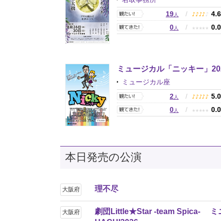
19
/
4.
♪
♪
♪
♪
♪
人
0
/
0.
★
★
★
★
★
人
ミュージカル「ニッキー」20
ミュージカル座
2
/
5.
♪
♪
♪
♪
♪
人
0
/
0.
★
★
★
★
★
人
本日発売の公演
理不尽
大阪府
劇団Little★Star -team Spi
大阪府