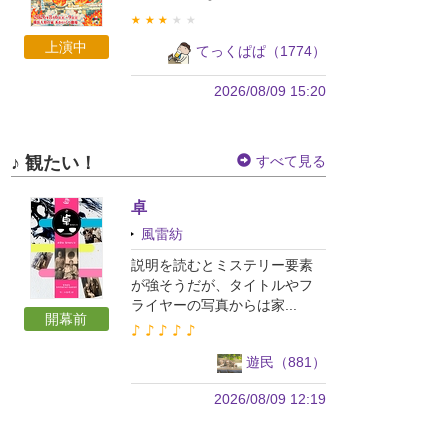
★
★
★
★
★
上演中
てっくぱぱ（1774）
2026/08/09 15:20
♪ 観たい！
すべて見る
卓
風雷紡
説明を読むとミステリー要素
が強そうだが、タイトルやフ
ライヤーの写真からは家...
開幕前
♪
♪
♪
♪
♪
遊民（881）
2026/08/09 12:19