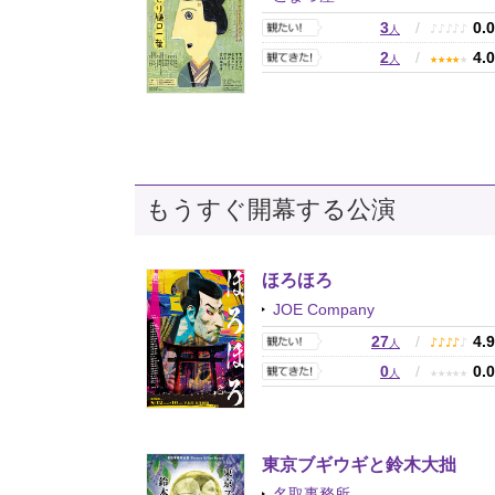
3
/
0.
♪
♪
♪
♪
♪
人
2
/
4.
★
★
★
★
★
人
もうすぐ開幕する公演
ほろほろ
JOE Company
27
/
4.
♪
♪
♪
♪
♪
人
0
/
0.
★
★
★
★
★
人
東京ブギウギと鈴木大拙
名取事務所