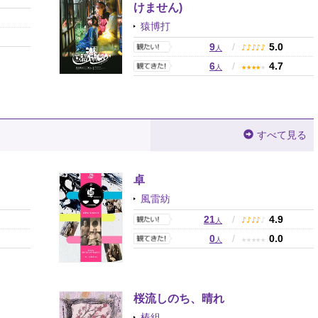
けません)
0
猿博打
0
9
/
5.0
♪
♪
♪
♪
♪
人
6
/
4.7
★
★
★
★
★
人
すべて見る
卓
風雷紡
9
21
/
4.9
♪
♪
♪
♪
♪
人
0
0
/
0.0
★
★
★
★
★
人
桜流しのち、晴れ
椿組