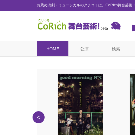
お薦め演劇・ミュージカルのクチコミは、CoRich舞台芸術
HOME
公演
検索
<